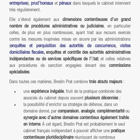
entreprises
),
prud’homaux
et
pénaux
dans lesquels le cabinet intervient
très régulièrement.
Elle s’étend également aux
dimensions contentieuses d’un grand
nombre de procédures administratives ou judiciaires
, en particulier
celles, de plus en plus nombreuses, ayant trait aux recours exercés
contre les mesures inopinées mises en œuvre par les administrations
(
enquêtes et perquisition des autorités de concurrence
,
visites
domiciliaires fiscales
, enquêtes et contrôle des autorités administratives
indépendantes ou de services spécifiques de l’
É
tat
) et celles relatives
aux procédures de sanction engagées devant des
commissions
spécialisées
.
Dans toutes ces matières, Bredin Prat combine
trois atouts majeurs
:
une
expérience inégalée
, fruit de la pratique combinée des
associés du cabinet depuis souvent
plusieurs décennies
;
la possibilité d’enrichir sa stratégie de défense, dans un
domaine donné, par
comparaison
,
analogie
,
complémentarité
ou
synergie avec d’autres domaines contentieux également traités
en interne
. À cet égard, Bredin Prat est probablement le seul
cabinet français indépendant à pouvoir afficher une
pratique
contentieuse pluridisciplinaire
réunissant de nombreux