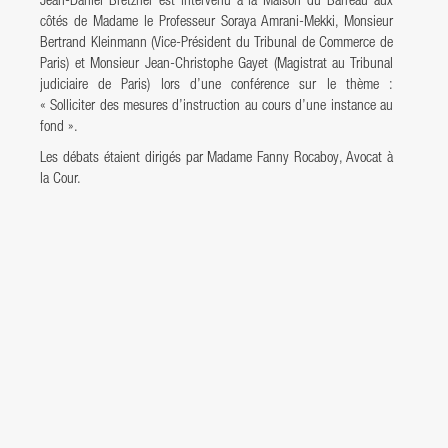
Jean-Daniel Bretzner est intervenu à la Maison du Barreau aux
côtés de Madame le Professeur Soraya Amrani-Mekki, Monsieur
Bertrand Kleinmann (Vice-Président du Tribunal de Commerce de
Paris) et Monsieur Jean-Christophe Gayet (Magistrat au Tribunal
judiciaire de Paris) lors d’une conférence sur le thème :
« Solliciter des mesures d’instruction au cours d’une instance au
fond ».
Les débats étaient dirigés par Madame Fanny Rocaboy, Avocat à
la Cour.