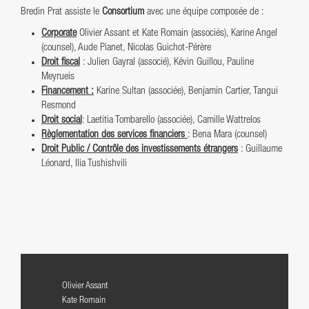
Bredin Prat assiste le
Consortium
avec une équipe composée de :
Corporate
Olivier Assant et Kate Romain (associés), Karine Angel
(counsel), Aude Pianet, Nicolas Guichot-Pérère
Droit fiscal
: Julien Gayral (associé), Kévin Guillou, Pauline
Meyrueis
Financement :
Karine Sultan (associée), Benjamin Cartier, Tangui
Resmond
Droit social
: Laetitia Tombarello (associée), Camille Wattrelos
Règlementation des services financiers
: Bena Mara (counsel)
Droit Public / Contrôle des investissements étrangers
: Guillaume
Léonard, Ilia Tushishvili
Olivier Assant
Kate Romain