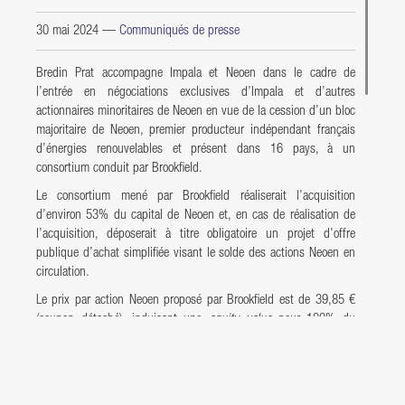
30 mai 2024
—
Communiqués de presse
Bredin Prat accompagne Impala et Neoen dans le cadre de
l’entrée en négociations exclusives d’Impala et d’autres
actionnaires minoritaires de Neoen en vue de la cession d’un bloc
majoritaire de Neoen, premier producteur indépendant français
d’énergies renouvelables et présent dans 16 pays, à un
consortium conduit par Brookfield.
Le consortium mené par Brookfield réaliserait l’acquisition
d’environ 53% du capital de Neoen et, en cas de réalisation de
l’acquisition, déposerait à titre obligatoire un projet d’offre
publique d’achat simplifiée visant le solde des actions Neoen en
circulation.
Le prix par action Neoen proposé par Brookfield est de 39,85 €
(coupon détaché), induisant une
equity value
pour 100% du
capital de Neoen d’un montant d’environ 6,1 milliards d’euros.
L’acquisition d’environ 53% du capital de Neoen reste soumise à
l’obtention des autorisations réglementaires usuelles en matière
de contrôle des concentrations et de contrôle des