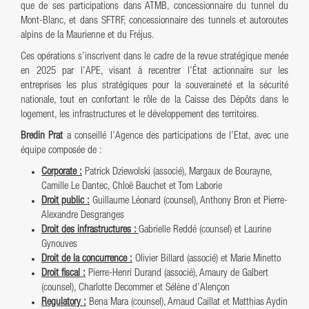
que de ses participations dans ATMB, concessionnaire du tunnel du
Mont-Blanc, et dans SFTRF, concessionnaire des tunnels et autoroutes
alpins de la Maurienne et du Fréjus.
Ces opérations s’inscrivent dans le cadre de la revue stratégique menée
en 2025 par l’APE, visant à recentrer l’État actionnaire sur les
entreprises les plus stratégiques pour la souveraineté et la sécurité
nationale, tout en confortant le rôle de la Caisse des Dépôts dans le
logement, les infrastructures et le développement des territoires.
Bredin Prat
a conseillé l’Agence des participations de l’Etat, avec une
équipe composée de :
Corporate :
Patrick Dziewolski (associé), Margaux de Bourayne,
Camille Le Dantec, Chloë Bauchet et Tom Laborie
Droit public :
Guillaume Léonard (counsel), Anthony Bron et Pierre-
Alexandre Desgranges
Droit des infrastructures :
Gabrielle Reddé (counsel) et Laurine
Gynouves
Droit de la concurrence :
Olivier Billard (associé) et Marie Minetto
Droit fiscal :
Pierre-Henri Durand (associé), Amaury de Galbert
(counsel), Charlotte Decommer et Sélène d’Alençon
Regulatory :
Bena Mara (counsel), Arnaud Caillat et Matthias Aydin