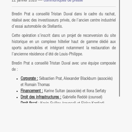
22 janvier 2026
—
Communiqués de presse
Bredin Prat a conseillé Tristan Duval dans le cadre du rachat,
réalisé avec des investisseurs privés, de l’ancien centre industriel
d’essai automobile de Stellantis.
Cette opération s’inscrit dans un projet de reconversion du site
historique en un complexe hôtelier haut de gamme dédié aux
sports automobiles et intégrant notamment la restauration de
l’ancienne résidence d’été de Louis-Philippe.
Bredin Prat a conseillé Tristan Duval avec une équipe composée
de :
Corporate :
Sébastien Prat, Alexander Blackburn (associés)
et Romain Thomas
Financement :
Karine Sultan (associée) et Ilona Serfaty
Droit des infrastructures :
Gabrielle Reddé (counsel)
Droit fiscal
:
Kevin Guillou (counsel) et Eloïse Kardjadj