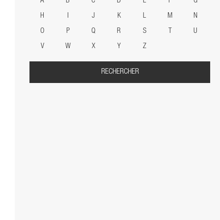
A
B
C
D
E
F
G
H
I
J
K
L
M
N
O
P
Q
R
S
T
U
V
W
X
Y
Z